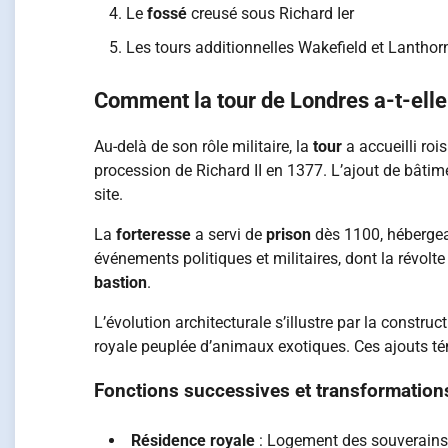
Le
fossé
creusé sous Richard Ier
Les tours additionnelles Wakefield et Lanthor
Comment la tour de Londres a-t-elle 
Au-delà de son rôle militaire, la
tour
a accueilli roi
procession de Richard II en 1377. L’ajout de bâtimen
site.
La
forteresse
a servi de
prison
dès 1100, hébergea
événements politiques et militaires, dont la révol
bastion
.
L’évolution architecturale s’illustre par la constr
royale peuplée d’animaux exotiques. Ces ajouts té
Fonctions successives et transformation
Résidence royale
: Logement des souverains 