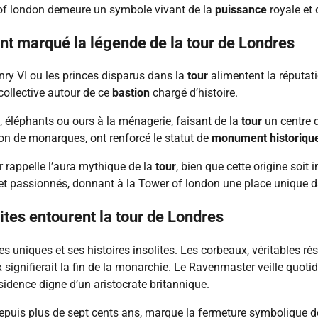
of london demeure un symbole vivant de la
puissance
royale et 
t marqué la légende de la tour de Londres
ry VI ou les princes disparus dans la
tour
alimentent la réputatio
collective autour de ce
bastion
chargé d’histoire.
s, éléphants ou ours à la ménagerie, faisant de la
tour
un centre d
on de monarques, ont renforcé le statut de
monument historiqu
r rappelle l’aura mythique de la
tour
, bien que cette origine soit
x et passionnés, donnant à la Tower of london une place unique 
ites entourent la tour de Londres
 uniques et ses histoires insolites. Les corbeaux, véritables rési
 signifierait la fin de la monarchie. Le Ravenmaster veille quot
ésidence digne d’un aristocrate britannique.
epuis plus de sept cents ans, marque la fermeture symbolique d