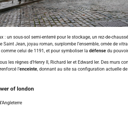
ux : un sous-sol semi-enterré pour le stockage, un rez-de-chaussée
e Saint Jean, joyau roman, surplombe l’ensemble, ornée de vitrau
, comme celui de 1191, et pour symboliser la
défense
du pouvoir
ous les règnes d’Henry II, Richard Ier et Edward Ier. Des murs co
enforcé l’
enceinte
, donnant au site sa configuration actuelle d
ower of london
d’Angleterre